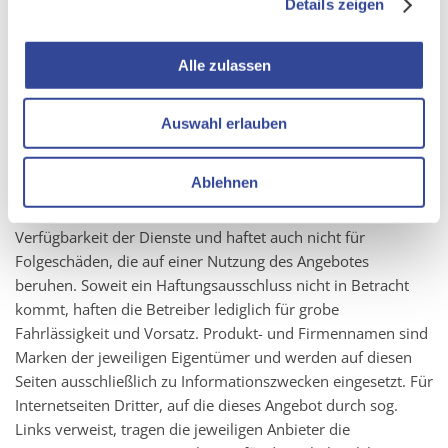
Details zeigen
eine schriftliche Bekanntmachung seitens des Betreibers
veröffentlicht wird.
Alle zulassen
Haftungshinweise
Auswahl erlauben
„CURSOR Software AG” als Betreiber des Online-Auftrittes
Ablehnen
übernimmt keinerlei Gewähr für Richtigkeit, Vollständigkeit
und Aktualität der enthaltenen Informationen sowie der
Verfügbarkeit der Dienste und haftet auch nicht für
Folgeschäden, die auf einer Nutzung des Angebotes
beruhen. Soweit ein Haftungsausschluss nicht in Betracht
kommt, haften die Betreiber lediglich für grobe
Fahrlässigkeit und Vorsatz. Produkt- und Firmennamen sind
Marken der jeweiligen Eigentümer und werden auf diesen
Seiten ausschließlich zu Informationszwecken eingesetzt. Für
Internetseiten Dritter, auf die dieses Angebot durch sog.
Links verweist, tragen die jeweiligen Anbieter die