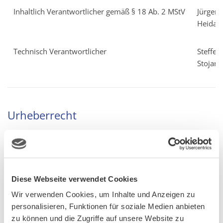
Inhaltlich Verantwortlicher gemäß § 18 Ab. 2 MStV
Jürgen
Heidak
Technisch Verantwortlicher
Steffen
Stojan
Urheberrecht
Alle Inhalte (insb. Bilder, Grafiken, Video- und
Audiosequenzen) unterliegen dem Urheberrechtsschutz.
„CURSOR Software AG” als Betreiber der Seite ist bemüht,
stets die Urheberrechte anderer zu beachten bzw. auf selbst
Diese Webseite verwendet Cookies
erstellte sowie lizenzfreie Werke (u. a. von fotolia.de und
Wir verwenden Cookies, um Inhalte und Anzeigen zu
shutterstock.com) zurückzugreifen. Sollte uns dies dennoch
personalisieren, Funktionen für soziale Medien anbieten
nicht vollständig gelungen sein, möchten wir den
zu können und die Zugriffe auf unsere Website zu
betroffenen Rechteinhaber bitten, sich mit uns in