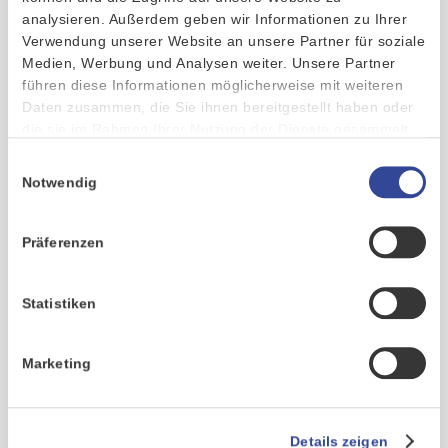
Es erwartet dich gutes Essen, reichlich kühle Drinks an
analysieren. Außerdem geben wir Informationen zu Ihrer
unserer exklusiven Cocktailbar und Wein direkt aus der
Verwendung unserer Website an unsere Partner für soziale
Toskana. Unser DJ garantiert gute Musik und genauso gute
Medien, Werbung und Analysen weiter. Unsere Partner
Stimmung.
führen diese Informationen möglicherweise mit weiteren
Daten zusammen, die Sie ihnen bereitgestellt haben oder
Auch zum Networking ist das Event natürlich die optimale
die sie im Rahmen Ihrer Nutzung der Dienste gesammelt
Gelegenheit.
haben.
Einwilligungsauswahl
Notwendig
Start ist um 17:30 Uhr – vorbeischauen lohnt sich!
Präferenzen
Statistiken
Marketing
Details zeigen