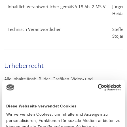
Inhaltlich Verantwortlicher gemäß § 18 Ab. 2 MStV
Jürgen
Heidak
Technisch Verantwortlicher
Steffen
Stojan
Urheberrecht
Alle Inhalte (insb. Bilder, Grafiken, Video- und
Audiosequenzen) unterliegen dem Urheberrechtsschutz.
„CURSOR Software AG” als Betreiber der Seite ist bemüht,
stets die Urheberrechte anderer zu beachten bzw. auf selbst
erstellte sowie lizenzfreie Werke (u. a. von fotolia.de und
Diese Webseite verwendet Cookies
shutterstock.com) zurückzugreifen. Sollte uns dies dennoch
Wir verwenden Cookies, um Inhalte und Anzeigen zu
nicht vollständig gelungen sein, möchten wir den
personalisieren, Funktionen für soziale Medien anbieten zu
betroffenen Rechteinhaber bitten, sich mit uns in
können und die Zugriffe auf unsere Website zu