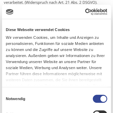
verarbeitet. (Widerspruch nach Art. 21 Abs. 2 DSGVO).
Sie haben die Möglichkeit, im Zusammenhang mit der
Nutzung von Diensten der Informationsgesellschaft –
ungeachtet der Richtlinie 2002/58/EG – Ihr
Diese Webseite verwendet Cookies
Widerspruchsrecht mittels automatisierter Verfahren
auszuüben, bei denen technische Spezifikationen verwendet
Wir verwenden Cookies, um Inhalte und Anzeigen zu
werden.
personalisieren, Funktionen für soziale Medien anbieten
zu können und die Zugriffe auf unsere Website zu
2.8. Automatisierte Entscheidung im Einzelfall, Art. 22
analysieren. Außerdem geben wir Informationen zu Ihrer
DSGVO
Verwendung unserer Website an unsere Partner für
soziale Medien, Werbung und Analysen weiter. Unsere
Sie haben gemäß Art. 22 DSGVO das Recht, nicht einer
Partner führen diese Informationen möglicherweise mit
ausschließlich auf einer automatisierten Verarbeitung –
weiteren Daten zusammen, die Sie ihnen bereitgestellt
einschließlich Profiling – beruhenden Entscheidung
haben oder die sie im Rahmen Ihrer Nutzung der Dienste
unterworfen zu werden, die Ihnen gegenüber rechtliche
gesammelt haben.
Einwilligungsauswahl
Wirkung entfaltet oder Sie in ähnlicher Weise erheblich
Notwendig
beeinträchtigt. Dies gilt nicht, wenn die Entscheidung (1) für
den Abschluss oder die Erfüllung eines Vertrags zwischen